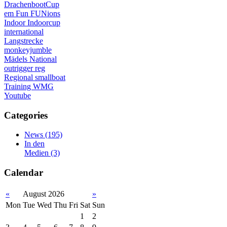
DrachenbootCup
em
Fun
FUNions
Indoor
Indoorcup
international
Langstrecke
monkeyjumble
Mädels
National
outrigger
reg
Regional
smallboat
Training
WMG
Youtube
Categories
News
(195)
In den
Medien
(3)
Calendar
«
August 2026
»
Mon
Tue
Wed
Thu
Fri
Sat
Sun
1
2