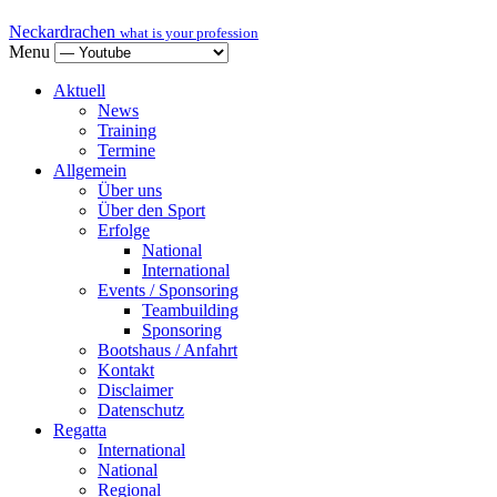
Neckardrachen
what is your profession
Menu
Aktuell
News
Training
Termine
Allgemein
Über uns
Über den Sport
Erfolge
National
International
Events / Sponsoring
Teambuilding
Sponsoring
Bootshaus / Anfahrt
Kontakt
Disclaimer
Datenschutz
Regatta
International
National
Regional