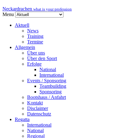
Neckardrachen
what is your profession
Menu
Aktuell
News
Training
Termine
Allgemein
Über uns
Über den Sport
Erfolge
National
International
Events / Sponsoring
Teambuilding
Sponsoring
Bootshaus / Anfahrt
Kontakt
Disclaimer
Datenschutz
Regatta
International
National
Regional