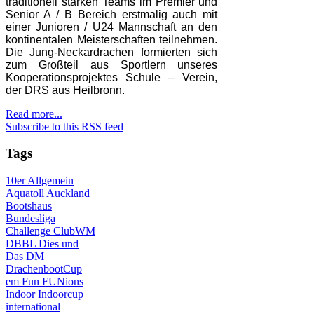
traditionell starken Teams im Premier und
Senior A / B Bereich erstmalig auch mit
einer Junioren / U24 Mannschaft an den
kontinentalen Meisterschaften teilnehmen.
Die Jung-Neckardrachen formierten sich
zum Großteil aus Sportlern unseres
Kooperationsprojektes Schule – Verein,
der DRS aus Heilbronn.
Read more...
Subscribe to this RSS feed
Tags
10er
Allgemein
Aquatoll
Auckland
Bootshaus
Bundesliga
Challenge
ClubWM
DBBL
Dies und
Das
DM
DrachenbootCup
em
Fun
FUNions
Indoor
Indoorcup
international