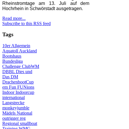
Rheinstromtage am 13. Juli auf dem
Hochrhein in Schwörstadt ausgetragen.
Read more...
Subscribe to this RSS feed
Tags
10er
Allgemein
Aquatoll
Auckland
Bootshaus
Bundesliga
Challenge
ClubWM
DBBL
Dies und
Das
DM
DrachenbootCup
em
Fun
FUNions
Indoor
Indoorcup
international
Langstrecke
monkeyjumble
Mädels
National
outrigger
reg
Regional
smallboat
Training
WMG