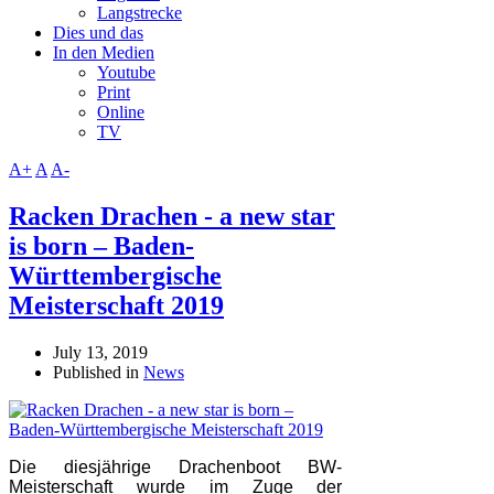
Langstrecke
Dies und das
In den Medien
Youtube
Print
Online
TV
A+
A
A-
Racken Drachen - a new star
is born – Baden-
Württembergische
Meisterschaft 2019
July 13, 2019
Published in
News
Die diesjährige Drachenboot BW-
Meisterschaft wurde im Zuge der