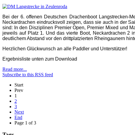
Bei der 6. offenen Deutschen Drachenboot Langstrecken-Mei
Neckardrachen eindrucksvoll zeigen, dass sie auch in der Sa
sind: In den Disziplinen Premier Open, Premier Mixed und 
jeweils auf Platz 1. Und das vierte Boot, Neckardrachen 2 i
deutlichem Abstand vor den drittplatzierten Rheingaunern hint
Herzlichen Glückwunsch an alle Paddler und Unterstützer!
Ergebnisliste unten zum Download
Read more...
Subscribe to this RSS feed
Start
Prev
1
2
3
Next
End
Page 1 of 3
Tags