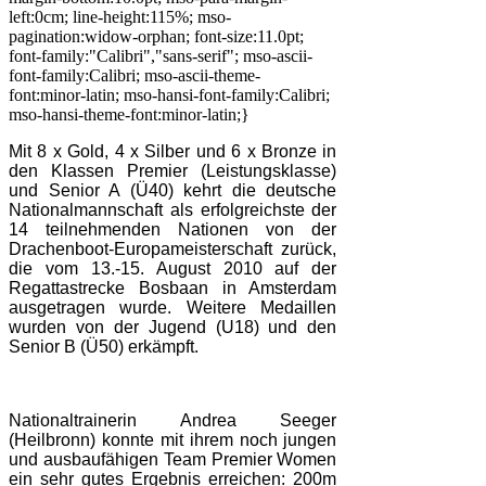
left:0cm; line-height:115%; mso-
pagination:widow-orphan; font-size:11.0pt;
font-family:"Calibri","sans-serif"; mso-ascii-
font-family:Calibri; mso-ascii-theme-
font:minor-latin; mso-hansi-font-family:Calibri;
mso-hansi-theme-font:minor-latin;}
Mit 8 x Gold, 4 x Silber und 6 x Bronze in
den Klassen Premier (Leistungsklasse)
und Senior A (Ü40) kehrt die deutsche
Nationalmannschaft als erfolgreichste der
14 teilnehmenden Nationen von der
Drachenboot-Europameisterschaft zurück,
die vom 13.-15. August 2010 auf der
Regattastrecke Bosbaan in Amsterdam
ausgetragen wurde. Weitere Medaillen
wurden von der Jugend (U18) und den
Senior B (Ü50) erkämpft.
Nationaltrainerin Andrea Seeger
(Heilbronn) konnte mit ihrem noch jungen
und ausbaufähigen Team Premier Women
ein sehr gutes Ergebnis erreichen: 200m