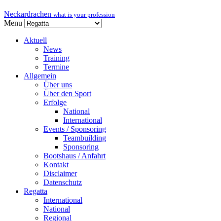
Neckardrachen
what is your profession
Menu
Aktuell
News
Training
Termine
Allgemein
Über uns
Über den Sport
Erfolge
National
International
Events / Sponsoring
Teambuilding
Sponsoring
Bootshaus / Anfahrt
Kontakt
Disclaimer
Datenschutz
Regatta
International
National
Regional