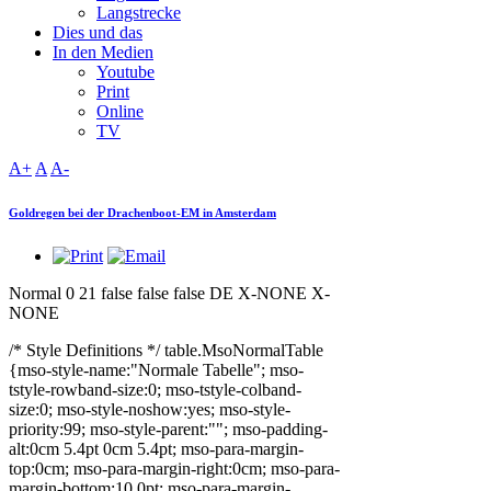
Langstrecke
Dies und das
In den Medien
Youtube
Print
Online
TV
A+
A
A-
Goldregen bei der Drachenboot-EM in Amsterdam
Normal 0 21 false false false DE X-NONE X-
NONE
/* Style Definitions */ table.MsoNormalTable
{mso-style-name:"Normale Tabelle"; mso-
tstyle-rowband-size:0; mso-tstyle-colband-
size:0; mso-style-noshow:yes; mso-style-
priority:99; mso-style-parent:""; mso-padding-
alt:0cm 5.4pt 0cm 5.4pt; mso-para-margin-
top:0cm; mso-para-margin-right:0cm; mso-para-
margin-bottom:10.0pt; mso-para-margin-