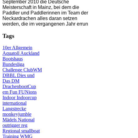
September 2010 die Deutsche
Meisterschaft in Mainz, bei dem die
Paddler und Paddlerinnen im Team der
Neckardrachen alles daran setzen
werden, die im vergangenen Jahr errun
Tags
10er
Allgemein
Aquatoll
Auckland
Bootshaus
Bundesliga
Challenge
ClubWM
DBBL
Dies und
Das
DM
DrachenbootCup
em
Fun
FUNions
Indoor
Indoorcup
international
Langstrecke
monkeyjumble
Mädels
National
outrigger
reg
Regional
smallboat
Training
WMG