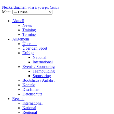
Neckardrachen
what is your profession
Menu
Aktuell
News
Training
Termine
Allgemein
Über uns
Über den Sport
Erfolge
National
International
Events / Sponsoring
Teambuilding
Sponsoring
Bootshaus / Anfahrt
Kontakt
Disclaimer
Datenschutz
Regatta
International
National
Regional