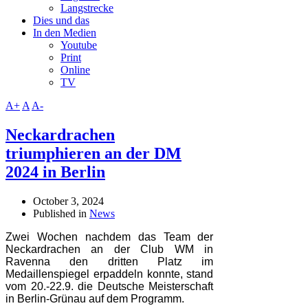
Langstrecke
Dies und das
In den Medien
Youtube
Print
Online
TV
A+
A
A-
Neckardrachen
triumphieren an der DM
2024 in Berlin
October 3, 2024
Published in
News
Zwei Wochen nachdem das Team der
Neckardrachen an der Club WM in
Ravenna den dritten Platz im
Medaillenspiegel erpaddeln konnte, stand
vom 20.-22.9. die Deutsche Meisterschaft
in Berlin-Grünau auf dem Programm.