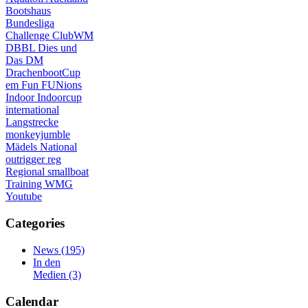
Bootshaus
Bundesliga
Challenge
ClubWM
DBBL
Dies und
Das
DM
DrachenbootCup
em
Fun
FUNions
Indoor
Indoorcup
international
Langstrecke
monkeyjumble
Mädels
National
outrigger
reg
Regional
smallboat
Training
WMG
Youtube
Categories
News
(195)
In den
Medien
(3)
Calendar