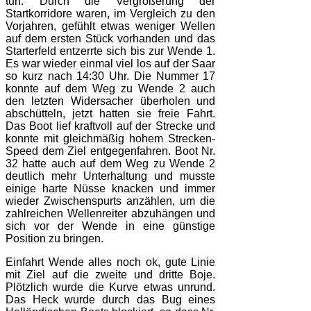
tun. Durch die Vergrößerung der
Startkorridore waren, im Vergleich zu den
Vorjahren, gefühlt etwas weniger Wellen
auf dem ersten Stück vorhanden und das
Starterfeld entzerrte sich bis zur Wende 1.
Es war wieder einmal viel los auf der Saar
so kurz nach 14:30 Uhr. Die Nummer 17
konnte auf dem Weg zu Wende 2 auch
den letzten Widersacher überholen und
abschütteln, jetzt hatten sie freie Fahrt.
Das Boot lief kraftvoll auf der Strecke und
konnte mit gleichmäßig hohem Strecken-
Speed dem Ziel entgegenfahren. Boot Nr.
32 hatte auch auf dem Weg zu Wende 2
deutlich mehr Unterhaltung und musste
einige harte Nüsse knacken und immer
wieder Zwischenspurts anzählen, um die
zahlreichen Wellenreiter abzuhängen und
sich vor der Wende in eine günstige
Position zu bringen.
Einfahrt Wende alles noch ok, gute Linie
mit Ziel auf die zweite und dritte Boje.
Plötzlich wurde die Kurve etwas unrund.
Das Heck wurde durch das Bug eines