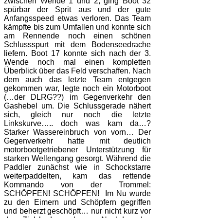
zwischen Wende 1 und 2, ging Boot 32
spürbar der Sprit aus und der gute
Anfangsspeed etwas verloren. Das Team
kämpfte bis zum Umfallen und konnte sich
am Rennende noch einen schönen
Schlussspurt mit dem Bodenseedrache
liefern. Boot 17 konnte sich nach der 3.
Wende noch mal einen kompletten
Überblick über das Feld verschaffen. Nach
dem auch das letzte Team entgegen
gekommen war, legte noch ein Motorboot
(…der DLRG??) im Gegenverkehr den
Gashebel um. Die Schlussgerade nähert
sich, gleich nur noch die letzte
Linkskurve….. doch was kam da…?
Starker Wassereinbruch von vorn… Der
Gegenverkehr hatte mit deutlich
motorbootgetriebener Unterstützung für
starken Wellengang gesorgt. Während die
Paddler zunächst wie in Schockstarre
weiterpaddelten, kam das rettende
Kommando von der Trommel:
SCHÖPFEN! SCHÖPFEN!
Im Nu wurde
zu den Eimern und Schöpfern gegriffen
und beherzt geschöpft… nur nicht kurz vor