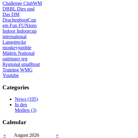
Challenge
ClubWM
DBBL
Dies und
Das
DM
DrachenbootCup
em
Fun
FUNions
Indoor
Indoorcup
international
Langstrecke
monkeyjumble
Mädels
National
outrigger
reg
Regional
smallboat
Training
WMG
Youtube
Categories
News
(195)
In den
Medien
(3)
Calendar
«
August 2026
»