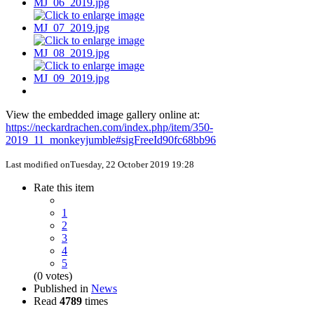
View the embedded image gallery online at:
https://neckardrachen.com/index.php/item/350-
2019_11_monkeyjumble#sigFreeId90fc68bb96
Last modified onTuesday, 22 October 2019 19:28
Rate this item
1
2
3
4
5
(0 votes)
Published in
News
Read
4789
times