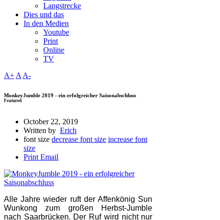
Langstrecke
Dies und das
In den Medien
Youtube
Print
Online
TV
A+
A
A-
MonkeyJumble 2019 - ein erfolgreicher Saisonabschluss
Featured
October 22, 2019
Written by
Erich
font size
decrease font size
increase font
size
Print
Email
Alle Jahre wieder ruft der Affenkönig Sun
Wunkong zum großen Herbst-Jumble
nach Saarbrücken. Der Ruf wird nicht nur