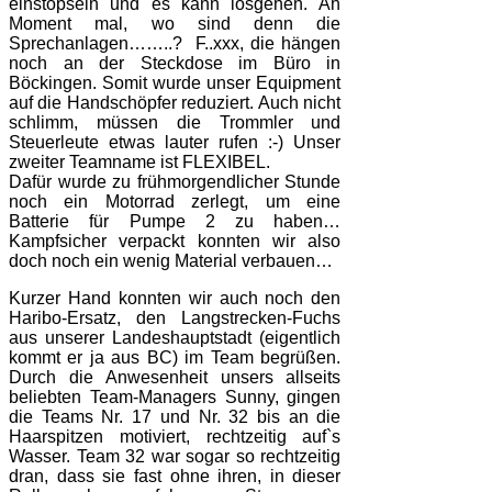
einstöpseln und es kann losgehen. Äh
Moment mal, wo sind denn die
Sprechanlagen……..?
F..xxx, die hängen
noch an der Steckdose im Büro in
Böckingen. Somit wurde unser Equipment
auf die Handschöpfer reduziert. Auch nicht
schlimm, müssen die Trommler und
Steuerleute etwas lauter rufen :-) Unser
zweiter Teamname ist FLEXIBEL.
Dafür wurde zu frühmorgendlicher Stunde
noch ein Motorrad zerlegt, um eine
Batterie für Pumpe 2 zu haben…
Kampfsicher verpackt konnten wir also
doch noch ein wenig Material verbauen…
Kurzer Hand konnten wir auch noch den
Haribo-Ersatz, den Langstrecken-Fuchs
aus unserer Landeshauptstadt (eigentlich
kommt er ja aus BC) im Team begrüßen.
Durch die Anwesenheit unsers allseits
beliebten Team-Managers Sunny, gingen
die Teams Nr. 17 und Nr. 32 bis an die
Haarspitzen motiviert, rechtzeitig auf`s
Wasser. Team 32 war sogar so rechtzeitig
dran, dass sie fast ohne ihren, in dieser