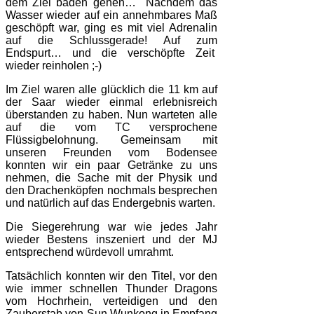
dem Ziel baden gehen…
Nachdem das
Wasser wieder auf ein annehmbares Maß
geschöpft war, ging es mit viel Adrenalin
auf die Schlussgerade! Auf zum
Endspurt… und die verschöpfte Zeit
wieder reinholen ;-)
Im Ziel waren alle glücklich die 11 km auf
der Saar wieder einmal erlebnisreich
überstanden zu haben. Nun warteten alle
auf die vom TC versprochene
Flüssigbelohnung. Gemeinsam mit
unseren Freunden vom Bodensee
konnten wir ein paar Getränke zu uns
nehmen, die Sache mit der Physik und
den Drachenköpfen nochmals besprechen
und natürlich auf das Endergebnis warten.
Die Siegerehrung war wie jedes Jahr
wieder Bestens inszeniert und der MJ
entsprechend würdevoll umrahmt.
Tatsächlich konnten wir den Titel, vor den
wie immer schnellen Thunder Dragons
vom Hochrhein, verteidigen und den
Zauberstab von Sun Wunkong in Empfang