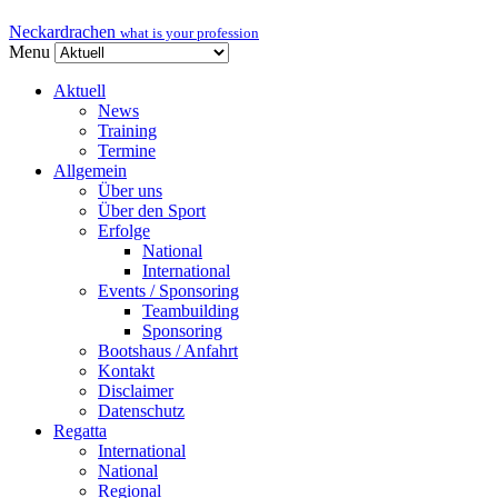
Neckardrachen
what is your profession
Menu
Aktuell
News
Training
Termine
Allgemein
Über uns
Über den Sport
Erfolge
National
International
Events / Sponsoring
Teambuilding
Sponsoring
Bootshaus / Anfahrt
Kontakt
Disclaimer
Datenschutz
Regatta
International
National
Regional