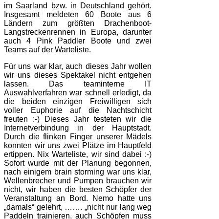
im Saarland bzw. in Deutschland gehört.
Insgesamt meldeten 60 Boote aus 6
Ländern zum größten Drachenboot-
Langstreckenrennen in Europa, darunter
auch 4 Pink Paddler Boote und zwei
Teams auf der Warteliste.
Für uns war klar, auch dieses Jahr wollen
wir uns dieses Spektakel nicht entgehen
lassen. Das teaminterne IT
Auswahlverfahren war schnell erledigt, da
die beiden einzigen Freiwilligen sich
voller Euphorie auf die Nachtschicht
freuten :-) Dieses Jahr testeten wir die
Internetverbindung in der Hauptstadt.
Durch die flinken Finger unserer Mädels
konnten wir uns zwei Plätze im Hauptfeld
ertippen. Nix Warteliste, wir sind dabei :-)
Sofort wurde mit der Planung begonnen,
nach einigem brain storming war uns klar,
Wellenbrecher und Pumpen brauchen wir
nicht, wir haben die besten Schöpfer der
Veranstaltung an Bord. Nemo hatte uns
„damals“ gelehrt, ……. „nicht nur lang weg
Paddeln trainieren, auch Schöpfen muss