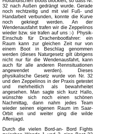
Holländischen Boots blockiert, so dass Nr.
32 nach Außen gedrängt wurde. Gerade
noch rechtzeitig und mit viel Fuß- und
Handarbeit verbunden, konnte die Kurve
noch gekriegt werden. An der
Wendenausfahrt trafen wir die Zeppelinos
wieder bzw. sie trafen auf uns
:-)
Physik-
Einschub für Drachenbootfahrer: ein
Raum kann zur gleichen Zeit nur von
einem Boot in Beschlag genommen
werden (dieses Naturgesetz gilt übrigens
nicht nur für die Wendenausfahrt, kann
auch für alle anderen Rennsituationen
angewendet werden). Dieses
physikalische Gesetz wurde von Nr. 32
und den Zeppelinos in der Praxis getestet
und mehrheitlich als bewahrheitet
angesehen. Man sagte sich kurz Hallo,
wünschte sich noch einen schönen
Nachmittag, dann nahm jedes Team
wieder seinen eigenen Raum im Saar-
Orbit ein und weiter ging die wilde
Affenjagd.
Durch die vielen Bord-an- Bord Fights