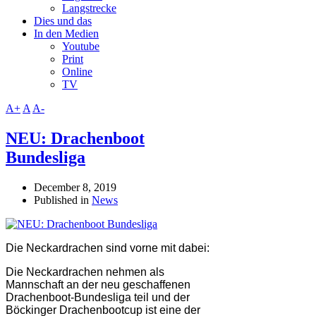
Langstrecke
Dies und das
In den Medien
Youtube
Print
Online
TV
A+
A
A-
NEU: Drachenboot
Bundesliga
December 8, 2019
Published in
News
Die Neckardrachen sind vorne mit dabei:
Die Neckardrachen nehmen als
Mannschaft an der neu geschaffenen
Drachenboot-Bundesliga teil und d
er
Böckinger Drachenbootcup ist eine der