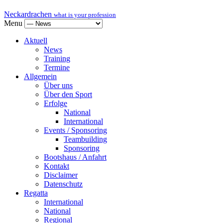
Neckardrachen
what is your profession
Menu
Aktuell
News
Training
Termine
Allgemein
Über uns
Über den Sport
Erfolge
National
International
Events / Sponsoring
Teambuilding
Sponsoring
Bootshaus / Anfahrt
Kontakt
Disclaimer
Datenschutz
Regatta
International
National
Regional