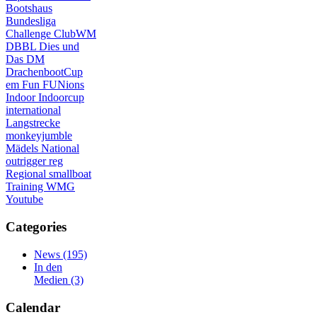
Bootshaus
Bundesliga
Challenge
ClubWM
DBBL
Dies und
Das
DM
DrachenbootCup
em
Fun
FUNions
Indoor
Indoorcup
international
Langstrecke
monkeyjumble
Mädels
National
outrigger
reg
Regional
smallboat
Training
WMG
Youtube
Categories
News
(195)
In den
Medien
(3)
Calendar