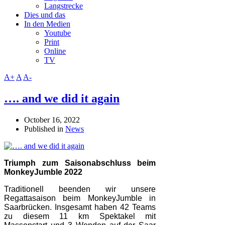
Langstrecke
Dies und das
In den Medien
Youtube
Print
Online
TV
A+
A
A-
…. and we did it again
October 16, 2022
Published in
News
Triumph zum Saisonabschluss beim
MonkeyJumble 2022
Traditionell beenden wir unsere
Regattasaison beim MonkeyJumble in
Saarbrücken. Insgesamt haben 42 Teams
zu diesem 11 km Spektakel mit