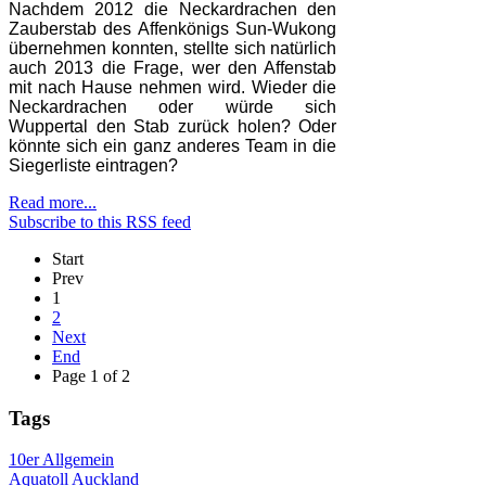
Nachdem 2012 die Neckardrachen den
Zauberstab des Affenkönigs Sun-Wukong
übernehmen konnten, stellte sich natürlich
auch 2013 die Frage, wer den Affenstab
mit nach Hause nehmen wird. Wieder die
Neckardrachen oder würde sich
Wuppertal den Stab zurück holen? Oder
könnte sich ein ganz anderes Team in die
Siegerliste eintragen?
Read more...
Subscribe to this RSS feed
Start
Prev
1
2
Next
End
Page 1 of 2
Tags
10er
Allgemein
Aquatoll
Auckland