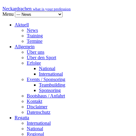
Neckardrachen
what is your profession
Menu
Aktuell
News
Training
Termine
Allgemein
Über uns
Über den Sport
Erfolge
National
International
Events / Sponsoring
Teambuilding
Sponsoring
Bootshaus / Anfahrt
Kontakt
Disclaimer
Datenschutz
Regatta
International
National
Regional