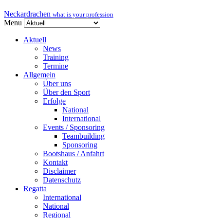
Neckardrachen
what is your profession
Menu
Aktuell
News
Training
Termine
Allgemein
Über uns
Über den Sport
Erfolge
National
International
Events / Sponsoring
Teambuilding
Sponsoring
Bootshaus / Anfahrt
Kontakt
Disclaimer
Datenschutz
Regatta
International
National
Regional