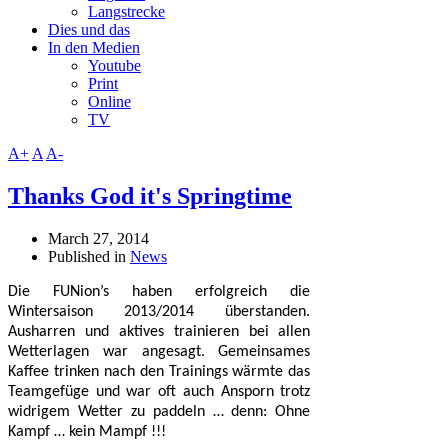
Langstrecke
Dies und das
In den Medien
Youtube
Print
Online
TV
A+
A
A-
Thanks God it's Springtime
March 27, 2014
Published in
News
Die FUNion’s haben erfolgreich die
Wintersaison 2013/2014 überstanden.
Ausharren und aktives trainieren bei allen
Wetterlagen war angesagt. Gemeinsames
Kaffee trinken nach den Trainings wärmte das
Teamgefüge und war oft auch Ansporn trotz
widrigem Wetter zu paddeln … denn: Ohne
Kampf … kein Mampf !!!