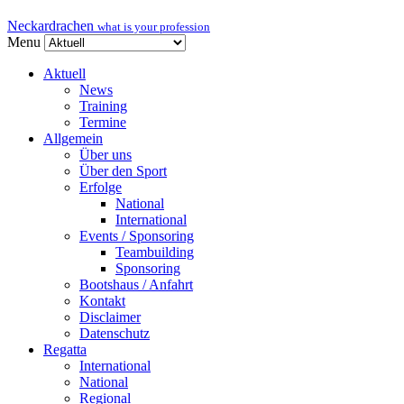
Neckardrachen
what is your profession
Menu
Aktuell
News
Training
Termine
Allgemein
Über uns
Über den Sport
Erfolge
National
International
Events / Sponsoring
Teambuilding
Sponsoring
Bootshaus / Anfahrt
Kontakt
Disclaimer
Datenschutz
Regatta
International
National
Regional