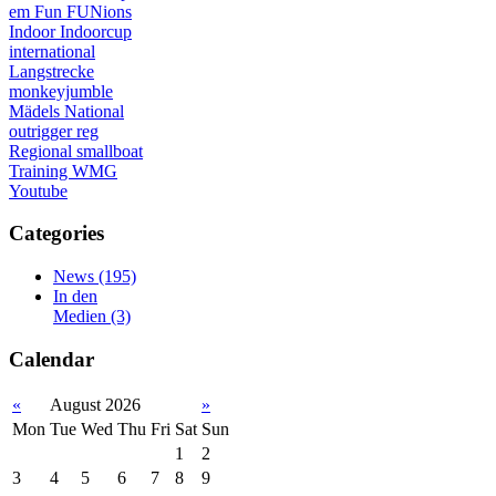
em
Fun
FUNions
Indoor
Indoorcup
international
Langstrecke
monkeyjumble
Mädels
National
outrigger
reg
Regional
smallboat
Training
WMG
Youtube
Categories
News
(195)
In den
Medien
(3)
Calendar
«
August 2026
»
Mon
Tue
Wed
Thu
Fri
Sat
Sun
1
2
3
4
5
6
7
8
9