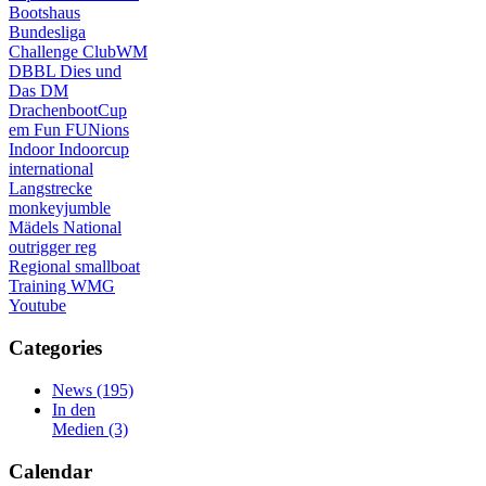
Bootshaus
Bundesliga
Challenge
ClubWM
DBBL
Dies und
Das
DM
DrachenbootCup
em
Fun
FUNions
Indoor
Indoorcup
international
Langstrecke
monkeyjumble
Mädels
National
outrigger
reg
Regional
smallboat
Training
WMG
Youtube
Categories
News
(195)
In den
Medien
(3)
Calendar