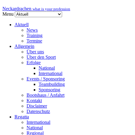
Neckardrachen
what is your profession
Menu
Aktuell
News
Training
Termine
Allgemein
Über uns
Über den Sport
Erfolge
National
International
Events / Sponsoring
Teambuilding
Sponsoring
Bootshaus / Anfahrt
Kontakt
Disclaimer
Datenschutz
Regatta
International
National
Regional