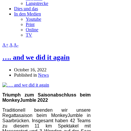
Langstrecke
Dies und das
In den Medien
Youtube
Print
Online
TV
A+
A
A-
…. and we did it again
October 16, 2022
Published in
News
Triumph zum Saisonabschluss beim
MonkeyJumble 2022
Traditionell beenden wir unsere
Regattasaison beim MonkeyJumble in
Saarbrücken. Insgesamt haben 42 Teams
zu diesem 11 km Spektakel mit