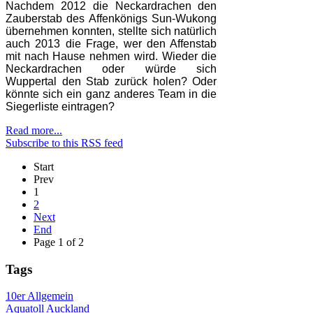
Nachdem 2012 die Neckardrachen den
Zauberstab des Affenkönigs Sun-Wukong
übernehmen konnten, stellte sich natürlich
auch 2013 die Frage, wer den Affenstab
mit nach Hause nehmen wird. Wieder die
Neckardrachen oder würde sich
Wuppertal den Stab zurück holen? Oder
könnte sich ein ganz anderes Team in die
Siegerliste eintragen?
Read more...
Subscribe to this RSS feed
Start
Prev
1
2
Next
End
Page 1 of 2
Tags
10er
Allgemein
Aquatoll
Auckland