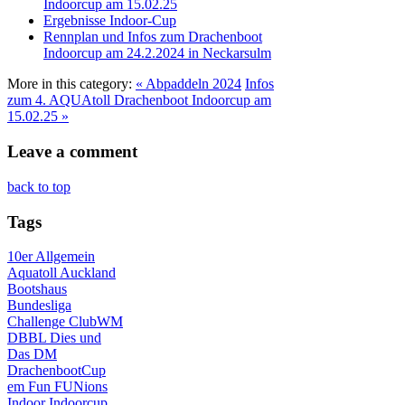
Indoorcup am 15.02.25
Ergebnisse Indoor-Cup
Rennplan und Infos zum Drachenboot
Indoorcup am 24.2.2024 in Neckarsulm
More in this category:
« Abpaddeln 2024
Infos
zum 4. AQUAtoll Drachenboot Indoorcup am
15.02.25 »
Leave a comment
back to top
Tags
10er
Allgemein
Aquatoll
Auckland
Bootshaus
Bundesliga
Challenge
ClubWM
DBBL
Dies und
Das
DM
DrachenbootCup
em
Fun
FUNions
Indoor
Indoorcup