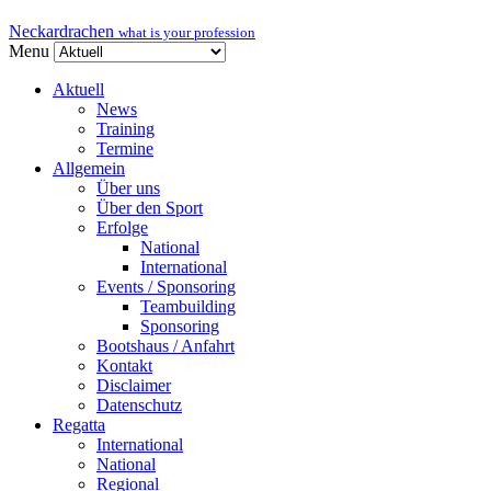
Neckardrachen
what is your profession
Menu
Aktuell
News
Training
Termine
Allgemein
Über uns
Über den Sport
Erfolge
National
International
Events / Sponsoring
Teambuilding
Sponsoring
Bootshaus / Anfahrt
Kontakt
Disclaimer
Datenschutz
Regatta
International
National
Regional