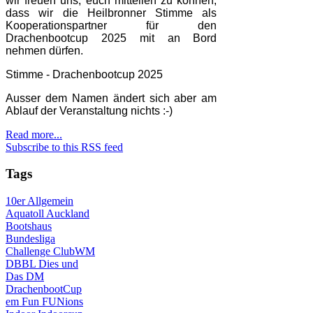
wir freuen uns, euch mitteilen zu können,
dass wir die Heilbronner Stimme als
Kooperationspartner für den
Drachenbootcup 2025 mit an Bord
nehmen dürfen.
Stimme - Drachenbootcup 2025
Ausser dem Namen ändert sich aber am
Ablauf der Veranstaltung nichts :-)
Read more...
Subscribe to this RSS feed
Tags
10er
Allgemein
Aquatoll
Auckland
Bootshaus
Bundesliga
Challenge
ClubWM
DBBL
Dies und
Das
DM
DrachenbootCup
em
Fun
FUNions