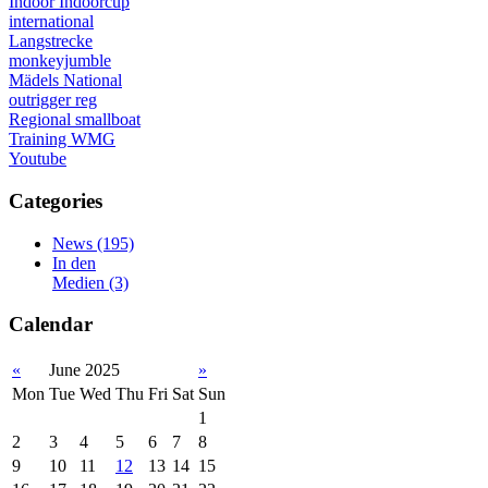
Indoor
Indoorcup
international
Langstrecke
monkeyjumble
Mädels
National
outrigger
reg
Regional
smallboat
Training
WMG
Youtube
Categories
News
(195)
In den
Medien
(3)
Calendar
«
June 2025
»
Mon
Tue
Wed
Thu
Fri
Sat
Sun
1
2
3
4
5
6
7
8
9
10
11
12
13
14
15