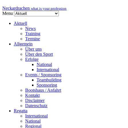
Neckardrachen
what is your profession
Menu
Aktuell
News
Training
Termine
Allgemein
Über uns
Über den Sport
Erfolge
National
International
Events / Sponsoring
Teambuilding
Sponsoring
Bootshaus / Anfahrt
Kontakt
Disclaimer
Datenschutz
Regatta
International
National
Regional