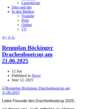
Langstrecke
Dies und das
In den Medien
Youtube
Print
Online
TV
A+
A
A-
Rennplan Böckinger
Drachenbootcup am
21.06.2025
12 Jun
Published in
News
June 12, 2025
Liebe Freunde des Drachenbootcup 2025,