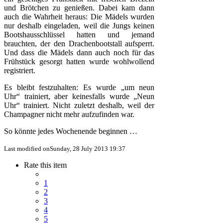
und Brötchen zu genießen. Dabei kam dann
auch die Wahrheit heraus: Die Mädels wurden
nur deshalb eingeladen, weil die Jungs keinen
Bootshausschlüssel hatten und jemand
brauchten, der den Drachenbootstall aufsperrt.
Und dass die Mädels dann auch noch für das
Frühstück gesorgt hatten wurde wohlwollend
registriert.
Es bleibt festzuhalten: Es wurde „um neun
Uhr“ trainiert, aber keinesfalls wurde „Neun
Uhr“ trainiert. Nicht zuletzt deshalb, weil der
Champagner nicht mehr aufzufinden war.
So könnte jedes Wochenende beginnen …
Last modified onSunday, 28 July 2013 19:37
Rate this item
1
2
3
4
5