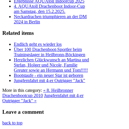
Ergebnisse AQUAtoll Indoorcup 2025
4. AQUAtoll Drachenboot Indoor-Cup
am Samstag, den 15.2.2025.
Neckardrachen triumphieren an der DM
2024 in Berlin
Related items
Endlich geht es wieder los
Über 100 Drachenboot-Sportler beim
Trainingslager in Heilbronn-Böckingen
Herzlichen Glückwunsch an Martina und
Stefan, Holger und Nicole, Familie
Greuter sowie an Hermann und Tom!!!!!
Bootstaufe - ein neuer Star ist geboren
Jungfernfahrt mit 4-er Outrigger "Jack"
More in this category:
« 8. Heilbronner
Drachenbootcup 2010
Jungfernfahrt mit 4-er
Outrigger "Jack" »
Leave a comment
back to top