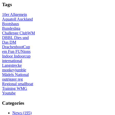
Tags
10er
Allgemein
Aquatoll
Auckland
Bootshaus
Bundesliga
Challenge
ClubWM
DBBL
Dies und
Das
DM
DrachenbootCup
em
Fun
FUNions
Indoor
Indoorcup
international
Langstrecke
monkeyjumble
Mädels
National
outrigger
reg
Regional
smallboat
Training
WMG
Youtube
Categories
News
(195)