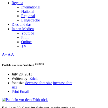
Regatta
International
National
Regional
Langstrecke
Dies und das
In den Medien
Youtube
Print
Online
TV
A+
A
A-
Featured
Paddeln vor dem Frühstück
July 28, 2013
Written by
Erich
font size
decrease font size
increase font
size
Print
Email
Bei über 30 Grad im Schatten macht auch das