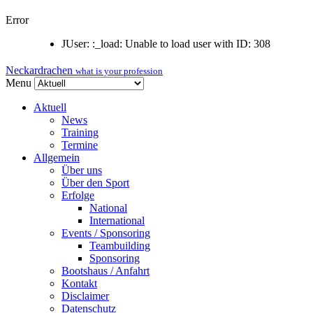
Error
JUser: :_load: Unable to load user with ID: 308
Neckardrachen
what is your profession
Menu
Aktuell
News
Training
Termine
Allgemein
Über uns
Über den Sport
Erfolge
National
International
Events / Sponsoring
Teambuilding
Sponsoring
Bootshaus / Anfahrt
Kontakt
Disclaimer
Datenschutz