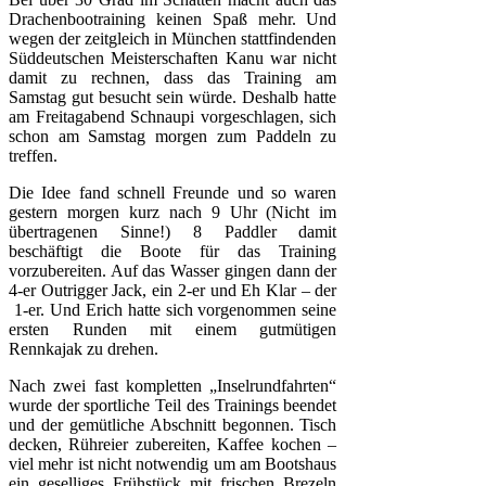
Drachenbootraining keinen Spaß mehr. Und
wegen der zeitgleich in München stattfindenden
Süddeutschen Meisterschaften Kanu war nicht
damit zu rechnen, dass das Training am
Samstag gut besucht sein würde. Deshalb hatte
am Freitagabend Schnaupi vorgeschlagen, sich
schon am Samstag morgen zum Paddeln zu
treffen.
Die Idee fand schnell Freunde und so waren
gestern morgen kurz nach 9 Uhr (Nicht im
übertragenen Sinne!) 8 Paddler damit
beschäftigt die Boote für das Training
vorzubereiten. Auf das Wasser gingen dann der
4-er Outrigger Jack, ein 2-er und Eh Klar – der
1-er. Und Erich hatte sich vorgenommen seine
ersten Runden mit einem gutmütigen
Rennkajak zu drehen.
Nach zwei fast kompletten „Inselrundfahrten“
wurde der sportliche Teil des Trainings beendet
und der gemütliche Abschnitt begonnen. Tisch
decken, Rühreier zubereiten, Kaffee kochen –
viel mehr ist nicht notwendig um am Bootshaus
ein geselliges Frühstück mit frischen Brezeln