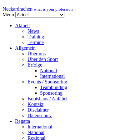
Neckardrachen
what is your profession
Menu
Aktuell
News
Training
Termine
Allgemein
Über uns
Über den Sport
Erfolge
National
International
Events / Sponsoring
Teambuilding
Sponsoring
Bootshaus / Anfahrt
Kontakt
Disclaimer
Datenschutz
Regatta
International
National
Regional