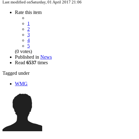
Last modified onSaturday, 01 April 2017 21:06
Rate this item
1
2
3
4
5
(0 votes)
Published in
News
Read
6537
times
Tagged under
WMG