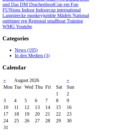
und Das
DM
DrachenbootCup
em
Fun
FUNions
Indoor
Indoorcup
international
Langstrecke
monkeyjumble
Mädels
National
outrigger
reg
Regional
smallboat
Training
WMG
Youtube
Categories
News
(195)
In den Medien
(3)
Calendar
«
August 2026
»
Mon
Tue
Wed
Thu
Fri
Sat
Sun
1
2
3
4
5
6
7
8
9
10
11
12
13
14
15
16
17
18
19
20
21
22
23
24
25
26
27
28
29
30
31