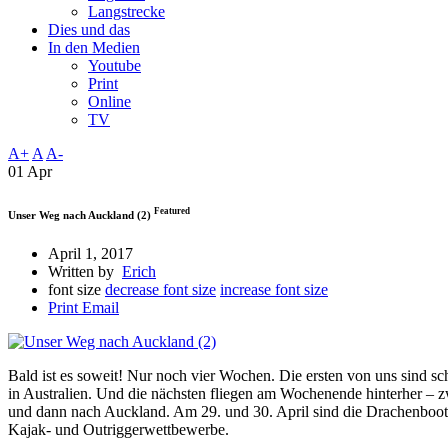
Langstrecke
Dies und das
In den Medien
Youtube
Print
Online
TV
A+
A
A-
01 Apr
Featured
Unser Weg nach Auckland (2)
April 1, 2017
Written by
Erich
font size
decrease font size
increase font size
Print
Email
Bald ist es soweit! Nur noch vier Wochen. Die ersten von uns sind 
in Australien. Und die nächsten fliegen am Wochenende hinterher
und dann nach Auckland. Am 29. und 30. April sind die Drachenbootr
Kajak- und Outriggerwettbewerbe.