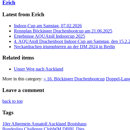
Erich
Latest from Erich
Indoor-Cup am Samstag, 07.02.2026
Rennplan Böckinger Drachenbootcup am 21.06.2025
Ergebnisse AQUAtoll Indoorcup 2025
4. AQUAtoll Drachenboot Indoor-Cup am Samstag, den 15.2.
Neckardrachen triumphieren an der DM 2024 in Berlin
Related items
Unser Weg nach Auckland
More in this category:
« 16. Böckinger Drachenbootcup
Doppel-Langs
Leave a comment
back to top
Tags
10er
Allgemein
Aquatoll
Auckland
Bootshaus
Bundesliga
Challenge
ClubWM
DBBL
Dies